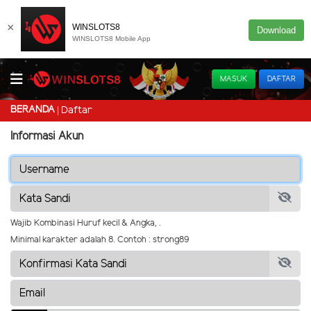
×
WINSLOTS8
Download
WINSLOTS8 Mobile App
MASUK
DAFTAR
BERANDA
Daftar
Informasi Akun
Wajib Kombinasi Huruf kecil & Angka, .
Minimal karakter adalah 8. Contoh : strong89