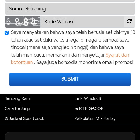
Saya menyatakan bahwa saya telah berusia setidaknya 18
tahun atau setidaknya usia legal di negara tempat saya
tinggal (mana saja yang lebih tinggi) dan bahwa saya
telah membaca, memahami dan menyetujui
Syarat dan
ketentuan
. Saya juga bersedia menerima email promosi
SUBMIT
Tentang Kami
Link Winslot8
Cara Betting
🔥RTP GACOR
⚽️Jadwal Sportbook
Kalkulator Mix Parlay