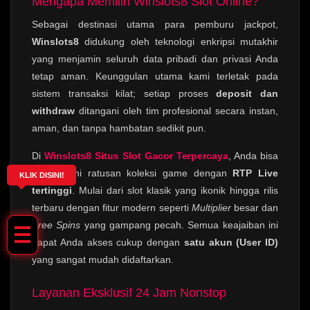
Mengapa Memilih Winslots8 Slot Online?
Sebagai destinasi utama para pemburu jackpot,
Winslots8
didukung oleh teknologi enkripsi mutakhir
yang menjamin seluruh data pribadi dan privasi Anda
tetap aman. Keunggulan utama kami terletak pada
sistem transaksi kilat; setiap proses
deposit dan
withdraw
ditangani oleh tim profesional secara instan,
aman, dan tanpa hambatan sedikit pun.
Di
Winslots8 Situs Slot Gacor Terpercaya
, Anda bisa
menjelajahi ratusan koleksi game dengan
RTP Live
KLIK DISINI!
tertinggi
. Mulai dari slot klasik yang ikonik hingga rilis
terbaru dengan fitur modern seperti
Multiplier
besar dan
Free Spins
yang gampang pecah. Semua keajaiban ini
dapat Anda akses cukup dengan
satu akun (User ID)
yang sangat mudah didaftarkan.
Layanan Eksklusif 24 Jam Nonstop